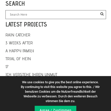
SEARCH
LATEST PROJECTS
RAIN CATCHER
3 WEEKS AFTER
A HAPPY FAMILY
TRIAL OF HEIN
17
ICH VERSTEHE IHREN UNMUT
We use cookies to give you the best online experience.
By continuing to visit this website you agree to this. / Wir
PROJECTS ARCHIVE
benutzen Cookies um die Nutzerfreundlichkeit der
Webseite zu verbessen. Durch den weiteren Besuch
stimmen Sie dem zu.
© 2018 MARIJANA HARDER. ALLE RECHTE VORBEHALTEN./ ALL
Agree / Zustimmen
RIGHTS RESERVED.