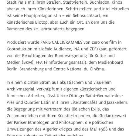
Stadt Paris mit ihren Straßen, Stadtvierteln, Buchläden, Kinos,
aber auch ihren Künstlerinnen, Schriftstellern und Intellektuellen
ist seine Hauptprotagonistin – ein Sehnsuchtsort, ein
künstlerisches Biotop, aber auch ein Ort, an dem uns die
Dämonen des 20. Jahrhunderts begegnen.
Produziert wurde PARIS CALLIGRAMMES von zero one film in
Koproduktion mit Idéale Audience, INA und ZDF/3sat, gefördert
von der Beauftragten der Bundesregierung für Kultur und
Medien (BKM), FFA Filmförderungsanstalt, dem Medienboard
Berlin-Brandenburg und Centre National du Cinéma.
In einem dichten Strom aus akustischem und visuellem
Archivmaterial, verknüpft mit eigenen künstlerischen und
filmischen Arbeiten, lässt Ulrike Ottinger Saint-Germain-des-
Prés und Quartier Latin mit ihren Literatencafés und Jazzkellern,
die Begegnung mit Vertretern des jüdischen Exils, das
Zusammenleben mit ihren Künstlerfreunden, die Gedankenwelt
der Pariser Ethnologen und Philosophen, die politischen
Umwälzungen des Algerienkrieges und des Mai 1968 und das
Erbe der kolonialen Zeit wieder aufleben.